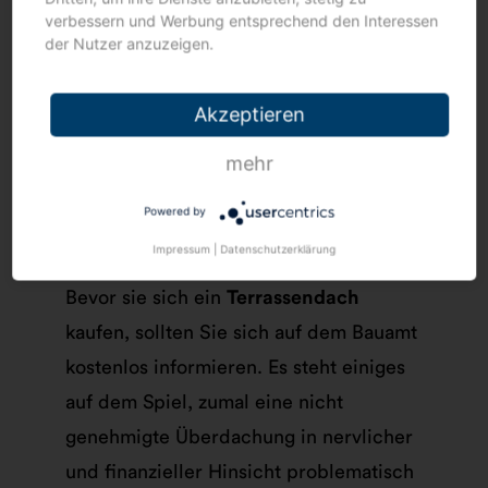
verbessern und Werbung entsprechend den Interessen
der Nutzer anzuzeigen.
Akzeptieren
mehr
Powered by
Impressum
|
Datenschutzerklärung
Bevor sie sich ein
Terrassendach
kaufen, sollten Sie sich auf dem Bauamt
kostenlos informieren. Es steht einiges
auf dem Spiel, zumal eine nicht
genehmigte Überdachung in nervlicher
und finanzieller Hinsicht problematisch