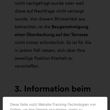
nicht nachgefragt wurde oder weil
diese auf Nachfrage nicht verlangt
wurde. Von diesem Blickwinkel aus
betrachtet, ist die
Baugenehmigung
einer Überdachung auf der Terrasse
nicht immer erforderlich. Es ist für Sie
in jedem Fall ratsam, sich über Ihre
jeweilige Position Klarheit zu
verschaffen.
3. Information beim
Bauamt
Diese Seite nutzt Website-Tracking-Technologien von
Dritten, um ihre Dienste anzubieten, stetig zu